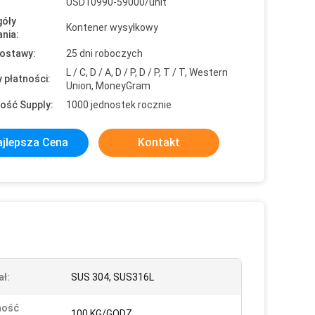
USD10990-59000/unit
óły
Kontener wysyłkowy
nia:
ostawy:
25 dni roboczych
L / C, D / A, D / P, D / P, T / T, Western
 płatności:
Union, MoneyGram
ość Supply:
1000 jednostek rocznie
jlepsza Cena
Kontakt
ał:
SUS 304, SUS316L
ność
100 KG/GODZ.