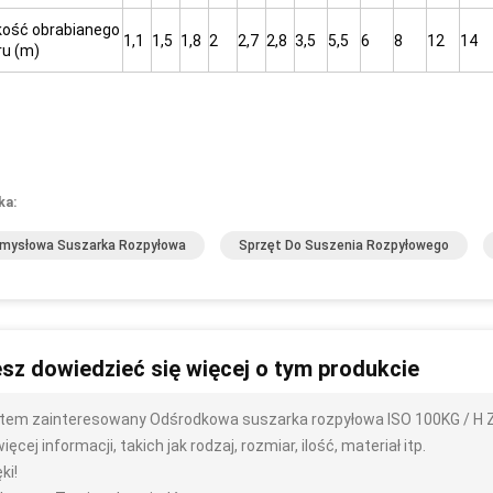
kość obrabianego
1,1
1,5
1,8
2
2,7
2,8
3,5
5,5
6
8
12
14
ru (m)
ka:
mysłowa Suszarka Rozpyłowa
Sprzęt Do Suszenia Rozpyłowego
sz dowiedzieć się więcej o tym produkcie
tem zainteresowany Odśrodkowa suszarka rozpyłowa ISO 100KG / H 
ięcej informacji, takich jak rodzaj, rozmiar, ilość, materiał itp.
ki!