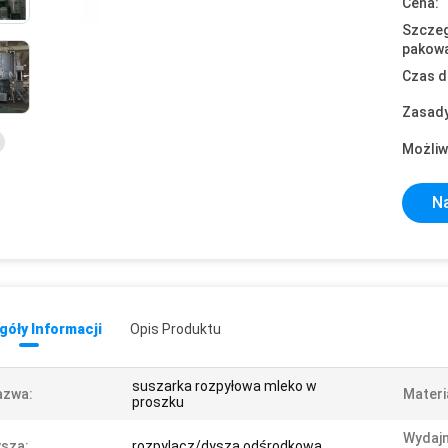
Cena:
Szczeg
pakowa
Czas d
Zasady
Możliw
Na
óły Informacji
Opis Produktu
suszarka rozpyłowa mleko w
azwa:
Materi
proszku
Wydaj
sza:
rozpylacz/dysza odśrodkowa