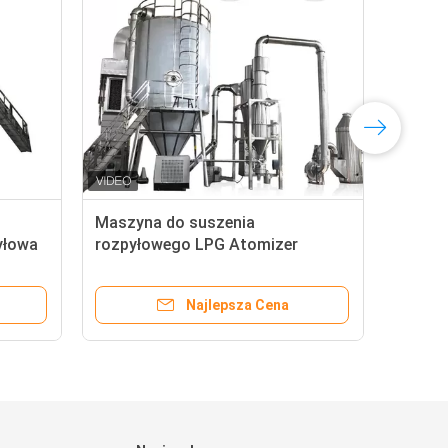
Maszyna do suszenia
Odś
yłowa
rozpyłowego LPG Atomizer
Ato
Glucose Maltodekstryna 220-380V
LP
Najlepsza Cena