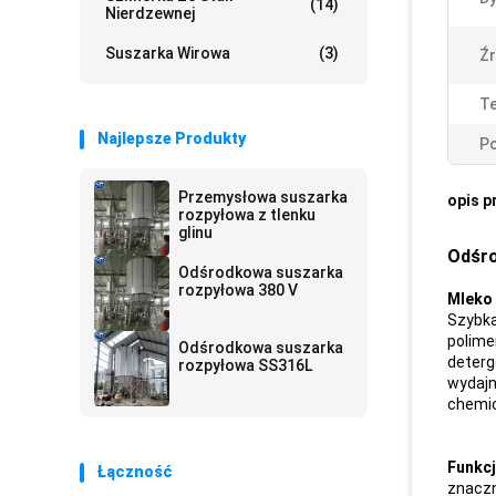
(14)
Nierdzewnej
Suszarka Wirowa
(3)
Źr
T
Najlepsze Produkty
Po
Przemysłowa suszarka
opis p
rozpyłowa z tlenku
glinu
Odśro
Odśrodkowa suszarka
rozpyłowa 380 V
Mleko 
Szybk
polime
Odśrodkowa suszarka
deterg
rozpyłowa SS316L
wydajn
chemi
Funkcj
Łączność
znaczn