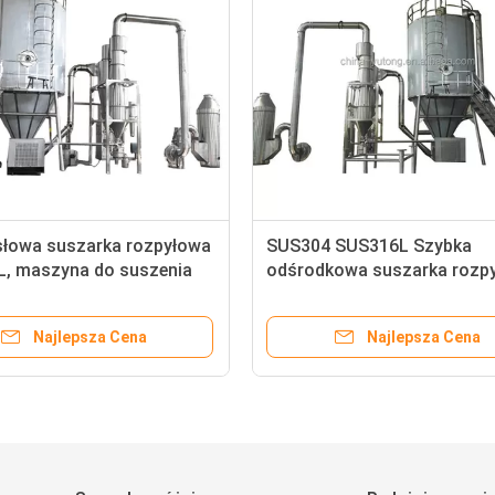
łowa suszarka rozpyłowa
SUS304 SUS316L Szybka
, maszyna do suszenia
odśrodkowa suszarka rozp
wego mleka 10 kg / H
do stewii mlecznej
Najlepsza Cena
Najlepsza Cena