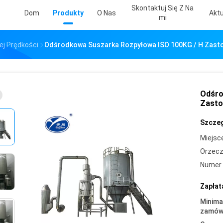
Skontaktuj Się Z Na
Dom
Produkty
O Nas
Aktu
Mi
j Prędkości
Odśrodkowa Suszarka Rozpyłowa ISO 100KG / H Zast
Odśro
Zasto
Szczeg
Miejsc
Orzecz
Numer 
Zapłat
Minima
zamówi