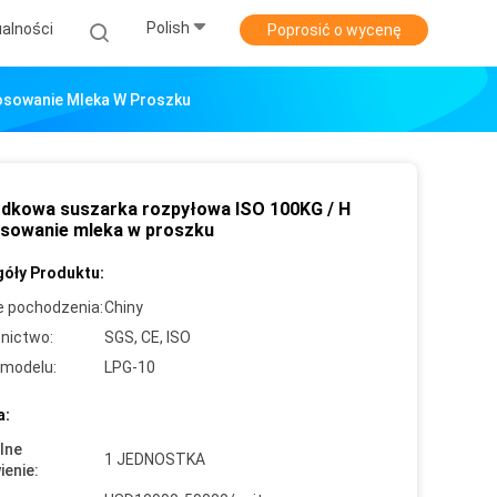
Polish
alności
Poprosić o wycenę
osowanie Mleka W Proszku
dkowa suszarka rozpyłowa ISO 100KG / H
sowanie mleka w proszku
óły Produktu:
e pochodzenia:
Chiny
nictwo:
SGS, CE, ISO
modelu:
LPG-10
a:
lne
1 JEDNOSTKA
enie: