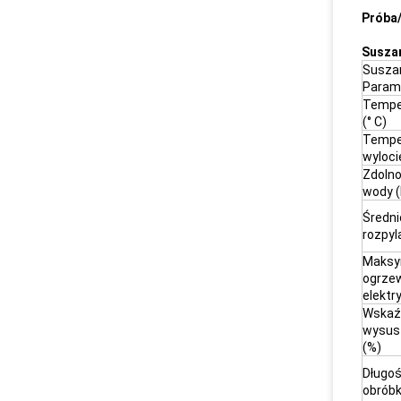
Próba
Susza
Susza
Param
Temper
(° C)
Tempe
wyloci
Zdoln
wody (
Średni
rozpyl
Maksy
ogrze
elektr
Wskaź
wysus
(%)
Długo
obróbk