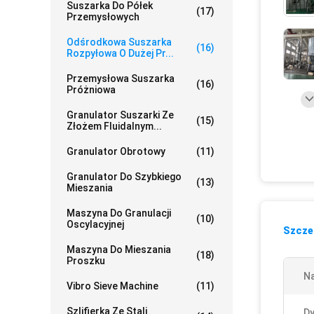
Suszarka Do Półek
(17)
Przemysłowych
Odśrodkowa Suszarka
(16)
Rozpyłowa O Dużej Pr...
Przemysłowa Suszarka
(16)
Próżniowa
Granulator Suszarki Ze
(15)
Złożem Fluidalnym...
Granulator Obrotowy
(11)
Granulator Do Szybkiego
(13)
Mieszania
Maszyna Do Granulacji
(10)
Oscylacyjnej
Szczeg
Maszyna Do Mieszania
(18)
Proszku
N
Vibro Sieve Machine
(11)
Szlifierka Ze Stali
Dy