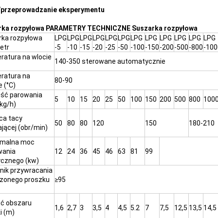
/przeprowadzanie eksperymentu
rka rozpyłowa PARAMETRY TECHNICZNE Suszarka rozpyłowa
rka rozpyłowa
LPG
LPG
LPG
LPG
LPG
LPG
LPG
LPG
LPG
LPG
LPG
LPG
etr
-5
-10
-15
-20
-25
-50
-100
-150
-200
-500
-800
-100
atura na wlocie
140-350 sterowane automatycznie
ratura na
80-90
e (°C)
ość parowania
5
10
15
20
25
50
100
150
200
500
800
100
kg/h)
ca tacy
50
80
80
120
150
180-210
ającej (obr/min)
malna moc
wania
12
24
36
45
46
63
81
99
ycznego (kw)
nik przywracania
zonego proszku
≥95
ść obszaru
1,6
2,7
3
3,5
4
4,5
5.2
7
7,5
12,5
13,5
14,5
i (m)