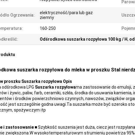
Parowa
elektryczność/para lub gaz
ódło Ogrzewania:
Uszcze
ziemny
emperatura:
160-250
Pojem
dkreślić:
Odśrodkowa suszarka rozpyłowa 100 kg / H
,
od
roduktu
dkowa suszarka rozpyłowa do mleka w proszku Stal nier
w proszku Suszarka rozpyłowa Opis
a odśrodkowa LPG
Suszarka rozpyłowa
ma zastosowanie do emulsji, z
rów i żywic, paliw, farb, ceramiki, szkła, środka do usuwania kamien
entów i środków powierzchniowo czynnych, nawozów, związków organ
ość jest szczególnie godna uwagi.Ta suszarka może być szeroko s
cznym, spożywczym itp
e i zastosowanie
■ Szybkość suszenia jest duża, ciecz jest rozpylan
ie zwiększona.W wysokotemperaturowym strumieniu powietrza 95%-9