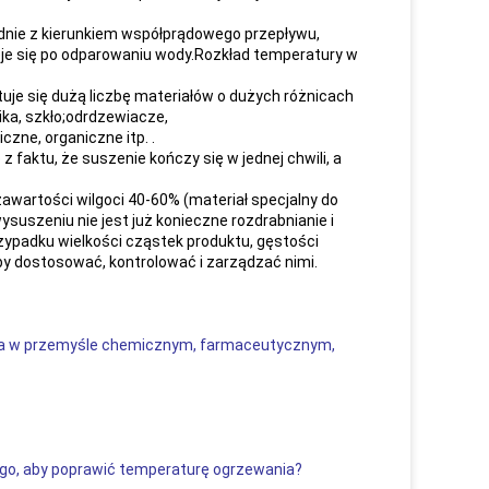
godnie z kierunkiem współprądowego przepływu,
eje się po odparowaniu wody.Rozkład temperatury w
tuje się dużą liczbę materiałów o dużych różnicach
ika, szkło;odrdzewiacze,
zne, organiczne itp. .
faktu, że suszenie kończy się w jednej chwili, a
zawartości wilgoci 40-60% (materiał specjalny do
szeniu nie jest już konieczne rozdrabnianie i
zypadku wielkości cząstek produktu, gęstości
y dostosować, kontrolować i zarządzać nimi.
ana w przemyśle chemicznym, farmaceutycznym,
ego, aby poprawić temperaturę ogrzewania?