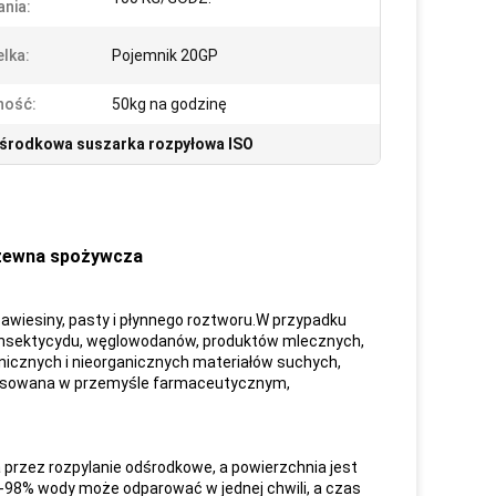
nia:
lka:
Pojemnik 20GP
ność:
50kg na godzinę
środkowa suszarka rozpyłowa ISO
dzewna spożywcza
awiesiny, pasty i płynnego roztworu.W przypadku
ia, insektycydu, węglowodanów, produktów mlecznych,
icznych i nieorganicznych materiałów suchych,
tosowana w przemyśle farmaceutycznym,
a przez rozpylanie odśrodkowe, a powierzchnia jest
8% wody może odparować w jednej chwili, a czas