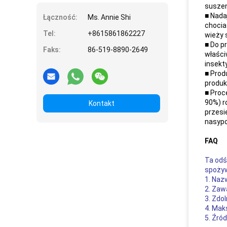
suszen
■ Nada
Łączność:
Ms. Annie Shi
chocia
Tel:
+8615861862227
wieży 
■ Do p
Faks:
86-519-8890-2649
właści
insekt
■ Prod
produk
■ Proc
90%) r
Kontakt
przesi
nasypo
FAQ
Ta odś
spożyw
1. Naz
2. Zaw
3. Zdo
4. Mak
5. Źró