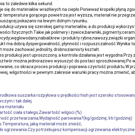
ia to zaledwie kilka sekund.
je się do materiałów wrażliwych na ciepło.Ponieważ kropelki płyną z
ż temperatura gorącego powietrza jest wyższa, materiał nie przegrz
suszącej pokazano na lewym dolnym rysunku.
rodukcji używa się szerokiej gamy materiałów, a do produkcji wykorzys
wości fizycznych.Takie jak polimery i żywice;barwniki, pigmenty;ceram
ycydy;węglowodany;nabiał;krew i produkty rybne;nawozy;związki organic
ukt ma dobrą dyspergowalność, płynność i rozpuszczalność.Wynika to z 
t może zachować jednolity, drobnoziarnisty kształt.
es produkcji jest uproszczony, a kontrola działania jest wygodna.Przy 
oztwór można jednorazowo wysuszyć do postaci sproszkowanej.Po wysu
ewanie, co skraca proces produkcji i poprawia czystość produktu.W pr
wej, wilgotności w pewnym zakresie warunki pracy można zmienić, ab
rodkowa suszarka rozpyłowa o prędkości hish jest szeroko stosow
czym i tak dalej.
wa materiału
artość ciała stałego;Zawartość wilgoci (%)
lność przetwarzania;Wydajność parowania?(kg/godzinę; litr/godzinę)
s.Temperatura, jaką materiał może znieść;
dło ogrzewania.Czy potrzebujesz kompensacji ogrzewania elektryczn