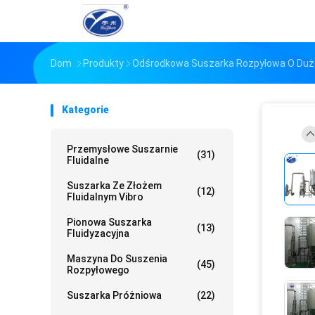
Dom
Produkty
Odśrodkowa Suszarka Rozpyłowa O Duże
Kategorie
Przemysłowe Suszarnie
(31)
Fluidalne
Suszarka Ze Złożem
(12)
Fluidalnym Vibro
Pionowa Suszarka
(13)
Fluidyzacyjna
Maszyna Do Suszenia
(45)
Rozpyłowego
Suszarka Próżniowa
(22)