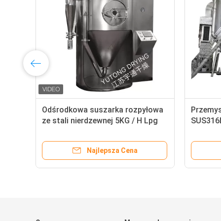
Odśrodkowa suszarka rozpyłowa
Przemys
ze stali nierdzewnej 5KG / H Lpg
SUS316L
Seria SGS na liście SGS
rozpyło
Najlepsza Cena