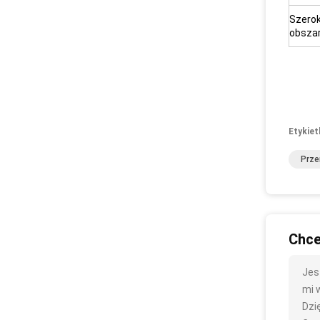
Szero
obsza
Etykiet
Prze
Chce
Jes
mi w
Dzię