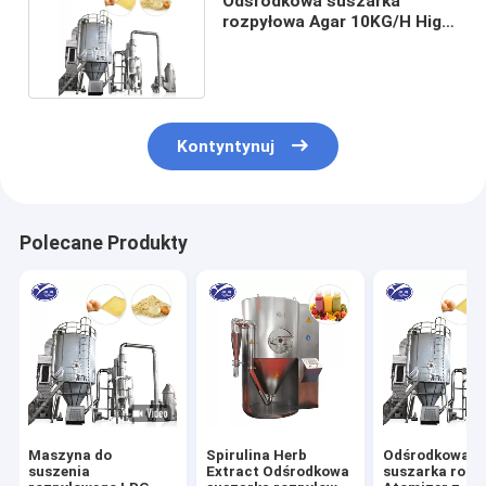
Odśrodkowa suszarka
rozpyłowa Agar 10KG/H High
Speed ​​GMP Standard
Kontyntynuj
Polecane Produkty
Maszyna do
Spirulina Herb
Odśrodkowa
suszenia
Extract Odśrodkowa
suszarka rozp