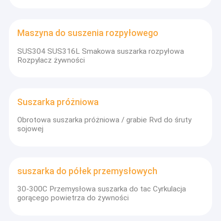
Maszyna do suszenia rozpyłowego
SUS304 SUS316L Smakowa suszarka rozpyłowa
Rozpylacz żywności
Suszarka próżniowa
Obrotowa suszarka próżniowa / grabie Rvd do śruty
sojowej
Dom
suszarka do półek przemysłowych
Jiangsu Yutong Drying Engineering Co., Ltd jest znanym
przedsiębiorstwem specjalizującym się w suszeniu,
Produkty
30-300C Przemysłowa suszarka do tac Cyrkulacja
mieszaniu, granulowaniu, odparowywaniu, zagęszczaniu i
gorącego powietrza do żywności
rozdzielaniu.Nasza firma przeszła uwierzytelnianie
O nas
międzynarodowego systemu jakości ISO9001.Ponadto