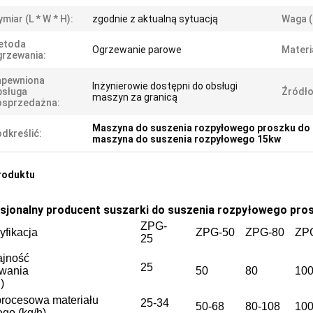
miar (L * W * H):
zgodnie z aktualną sytuacją
Waga (
etoda
Ogrzewanie parowe
Materi
rzewania:
apewniona
Inżynierowie dostępni do obsługi
bsługa
Źródło
maszyn za granicą
osprzedażna:
Maszyna do suszenia rozpyłowego proszku do 
dkreślić:
maszyna do suszenia rozpyłowego 15kw
roduktu
sjonalny producent suszarki do suszenia rozpyłowego prosz
ZPG-
yfikacja
ZPG-50
ZPG-80
ZP
25
jność
25
wania
50
80
10
)
 procesowa materiału
25-34
50-68
80-108
100
go (kg/h)