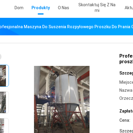
Skontaktuj Się Z Na
Dom
Produkty
O Nas
Aktu
Mi
ofesjonalna Maszyna Do Suszenia Rozpyłowego Proszku Do Prania O 
Profe
proszk
Szczeg
Miejsc
Nazwa 
Orzecz
Zapłat
Cena:
Szczeg