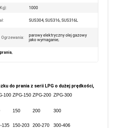
kg):
1000
ał:
SUS304, SUS316, SUS316L
parowy elektryczny olej gazowy
 Ogrzewania:
jako wymaganie;
prania
,
ku do prania z serii LPG o dużej prędkości,
G-100
ZPG-150
ZPG-200
ZPG-300
0
150
200
300
-135
150-203
200-270
300-406