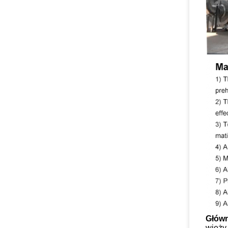
Głów
wieży