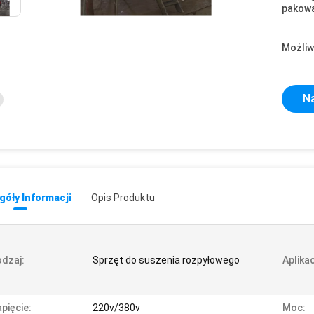
pakowa
Możliw
Na
óły Informacji
Opis Produktu
dzaj:
Sprzęt do suszenia rozpyłowego
Aplikac
pięcie:
220v/380v
Moc: