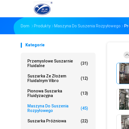
Dom
Produkty
Maszyna Do Suszenia Rozpyłowego
Pr
Kategorie
Przemysłowe Suszarnie
(31)
Fluidalne
Suszarka Ze Złożem
(12)
Fluidalnym Vibro
Pionowa Suszarka
(13)
Fluidyzacyjna
Maszyna Do Suszenia
(45)
Rozpyłowego
Suszarka Próżniowa
(22)