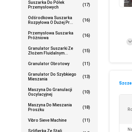
Suszarka Do Półek
(17)
Przemysłowych
Odśrodkowa Suszarka
(16)
Rozpyłowa O Dużej Pr...
Przemysłowa Suszarka
(16)
Próżniowa
Granulator Suszarki Ze
(15)
Złożem Fluidalnym...
Granulator Obrotowy
(11)
Granulator Do Szybkiego
(13)
Mieszania
Szczeg
Maszyna Do Granulacji
(10)
Oscylacyjnej
Maszyna Do Mieszania
(18)
Ro
Proszku
Vibro Sieve Machine
(11)
Na
Szlifierka Ze Stali