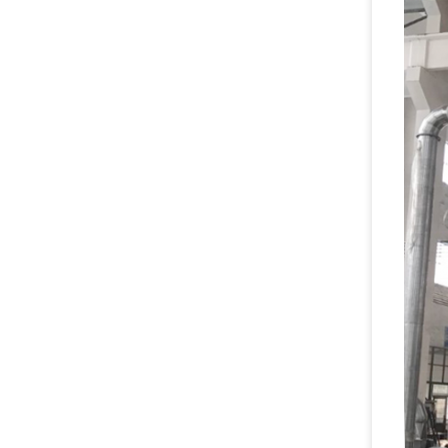
temp
wylo
powi
wymi
gaba
(mm