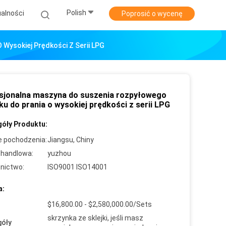
Polish
alności
Poprosić o wycenę
Wysokiej Prędkości Z Serii LPG
sjonalna maszyna do suszenia rozpyłowego
u do prania o wysokiej prędkości z serii LPG
óły Produktu:
e pochodzenia:
Jiangsu, Chiny
handlowa:
yuzhou
nictwo:
ISO9001 ISO14001
a:
$16,800.00 - $2,580,000.00/Sets
skrzynka ze sklejki, jeśli masz
óły