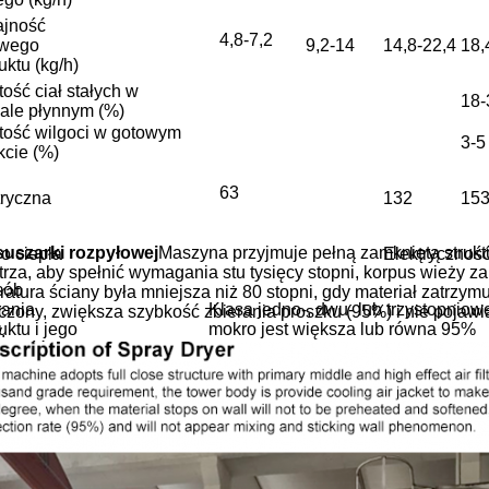
jność
4,8-7,2
owego
9,2-14
14,8-22,4
18,
uktu (kg/h)
ość ciał stałych w
18-
iale płynnym (%)
tość wilgoci w gotowym
3-5
kcie (%)
63
tryczna
132
15
suszarki rozpyłowej
Maszyna przyjmuje pełną zamkniętą strukt
ło ciepła
Elektrycznoś
trza, aby spełnić wymagania stu tysięcy stopni, korpus wieży 
sób
atura ściany była mniejsza niż 80 stopni, gdy materiał zatrzym
rania
Klasa jedno-, dwu- lub trzystopnio
zony, zwiększa szybkość zbierania proszku (95%) i nie pojawia
uktu i jego
mokro jest większa lub równa 95%
.
jność
tyczne mierniki i
wskaźnik temperatury powietrza ni
ądy kontrolne,
eratura
u
160-220
etrza (℃)