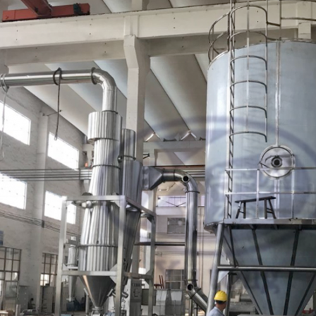
eratura
tu
80-100
etrza (℃)
L
7000
8000
9800
11
ary
W
4000
rytowe
5000
5700
62
)
H
6200
6900
8000
89