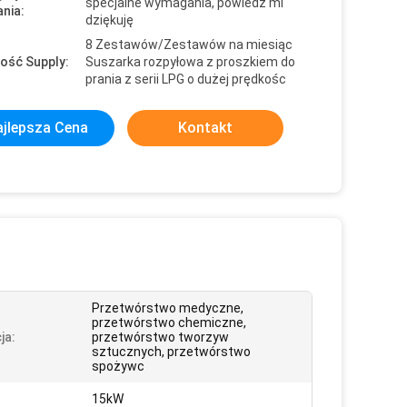
specjalne wymagania, powiedz mi
nia:
dziękuję
8 Zestawów/Zestawów na miesiąc
ość Supply:
Suszarka rozpyłowa z proszkiem do
prania z serii LPG o dużej prędkośc
jlepsza Cena
Kontakt
Przetwórstwo medyczne,
przetwórstwo chemiczne,
ja:
przetwórstwo tworzyw
sztucznych, przetwórstwo
spożywc
15kW