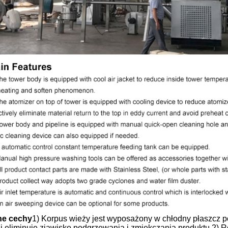
ne cechy
1) Korpus wieży jest wyposażony w chłodny płaszcz p
 i eliminuje zjawisko podgrzewania i zmiękczania produktu.2) 