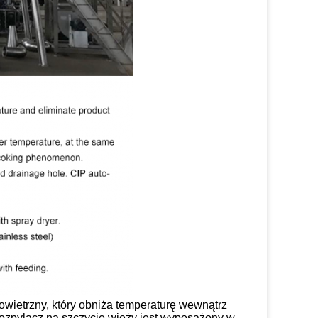
owietrzny, który obniża temperaturę wewnątrz
Rozpylacz na szczycie wieży jest wyposażony w