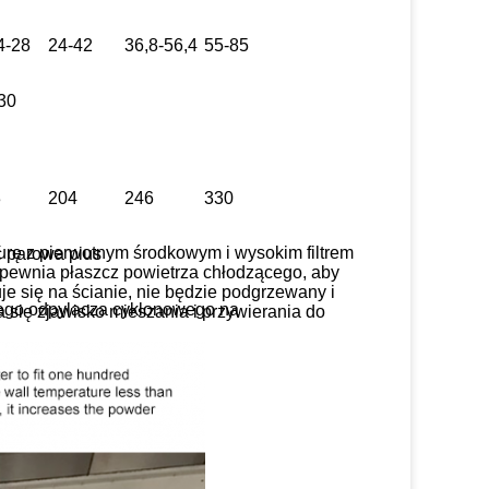
4-28
24-42
36,8-56,4
55-85
30
3
204
246
330
urę z pierwotnym środkowym i wysokim filtrem
ć parowa pius
zapewnia płaszcz powietrza chłodzącego, aby
uje się na ścianie, nie będzie podgrzewany i
wego odpylacza cyklonowego na
 się zjawisko mieszania i przywierania do
e i powietrza wywiewanego