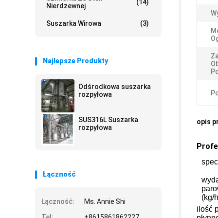
(14)
Nierdzewnej
Wy
Suszarka Wirowa
(3)
M
Og
Z
Najlepsze Produkty
O
P
Odśrodkowa suszarka
Po
rozpyłowa
SUS316L Suszarka
opis p
rozpyłowa
Profe
spec
Łączność
wyda
paro
(kg/h
Łączność:
Ms. Annie Shi
ilość
Tel:
+8615861862227
płynne