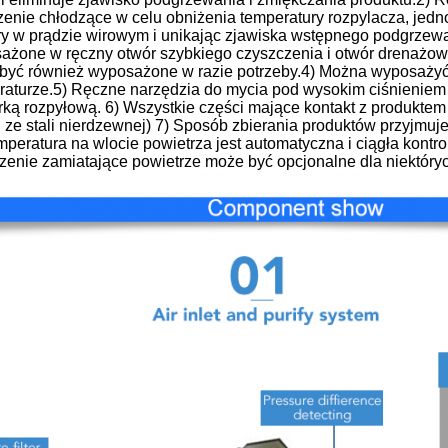
zenie chłodzące w celu obniżenia temperatury rozpylacza, jedn
ry w prądzie wirowym i unikając zjawiska wstępnego podgrzewa
ażone w ręczny otwór szybkiego czyszczenia i otwór drenażo
być również wyposażone w razie potrzeby.4) Można wyposażyć a
raturze.5) Ręczne narzędzia do mycia pod wysokim ciśnieniem
ką rozpyłową. 6) Wszystkie części mające kontakt z produktem 
 ze stali nierdzewnej) 7) Sposób zbierania produktów przyjmuje
mperatura na wlocie powietrza jest automatyczna i ciągła kontro
zenie zamiatające powietrze może być opcjonalne dla niektóry