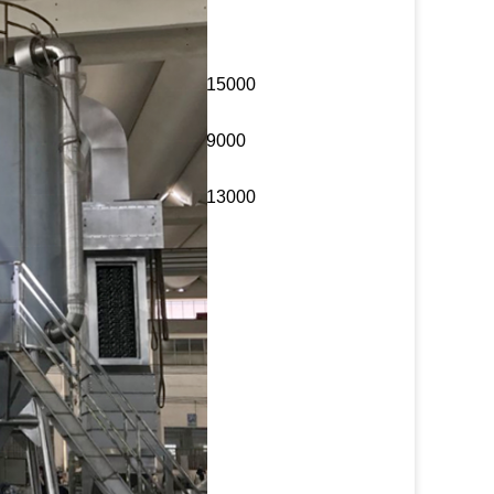
000
12200
14100
15000
00
7000
7800
9000
00
10750
11900
13000