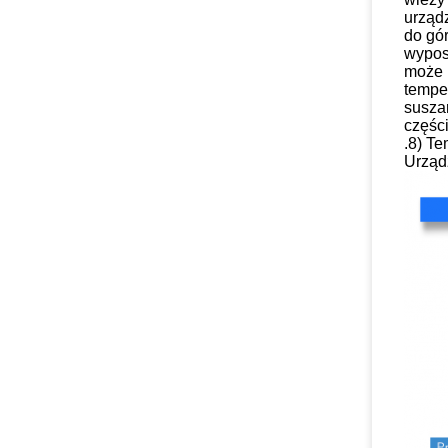
urząd
do gó
wypos
może 
tempe
suszar
części
.8) Te
Urząd