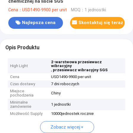
chemicznej na liście SGS
Cena：USD1490-9900 per unit
MOQ：1 jednostki
Najlepsza cena
Skontaktuj się teraz
Opis Produktu
2-warstwowa przesiewacz
High Light
wibracyjny
,
przesiewacz wibracyjny SGS
Cena
USD1490-9900 per unit
Czas dostawy
7 dni roboczych
Miejsce
Chiny
pochodzenia
Minimalne
1 jednostki
zamówienie
Możliwość Supply
10000jednostek rocznie
Zobacz więcej