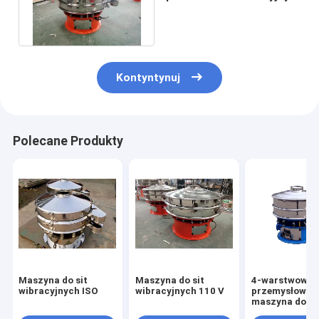
do produkcji chemicznej
na liście SGS
Kontyntynuj
Polecane Produkty
Maszyna do sit
Maszyna do sit
4-warstwowa
wibracyjnych ISO
wibracyjnych 110 V
przemysłowa
maszyna do
przesiewania