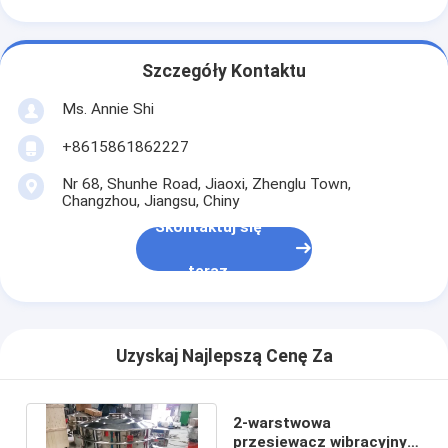
Szczegóły Kontaktu
Ms. Annie Shi
+8615861862227
Nr 68, Shunhe Road, Jiaoxi, Zhenglu Town,
Changzhou, Jiangsu, Chiny
Skontaktuj się
teraz
Uzyskaj Najlepszą Cenę Za
2-warstwowa
przesiewacz wibracyjny